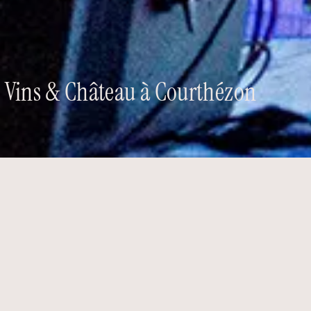
Vins & Château à Courthézon
2026
EVÈNEMENTS
COURTHÉZON
Un show évènementiel sur mesure
Depuis 4 ans,
Vins & Château à Courthézon
,